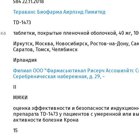
584 22.11.2018
Тераванс Биофарма Аирлэнд Лимитед
TD-1473
вка
таблетки, покрытые пленочной оболочкой, 40 мг, 10
Иркутск, Москва, Новосибирск, Ростов-на-Дону, Са
Саратов, Томск, Челябинск
Ирландия
Филиал ООО "Фармасьютикал Рисерч Ассошиэйтс СиАй
Серебряническая набережная, д. 29, ~
II
ММКИ
оценка эффективности и безопасности индукционн
препарата TD-1473 у пациентов с умеренной или 
активности болезни Крона
15