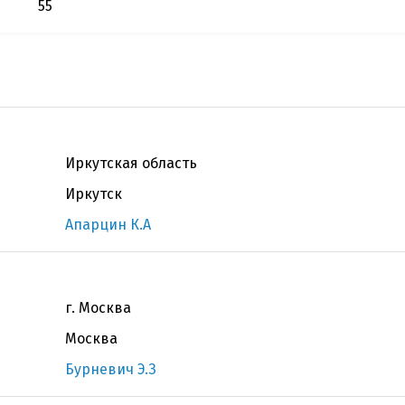
55
Иркутская область
Иркутск
Апарцин К.А
г. Москва
Москва
Бурневич Э.З