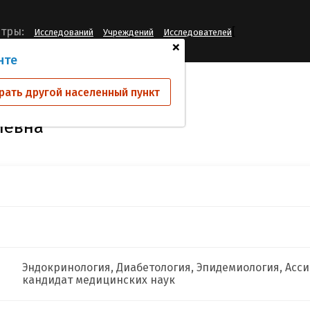
[
тры:
Исследований
Учреждений
Исследователей
+
нте
ва Мария Геннадиевна
рать другой населенный пункт
иевна
Эндокринология, Диабетология, Эпидемиология, Асси
кандидат медицинских наук