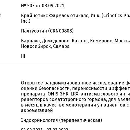
№ 507 от 08.09.2021
И
Крайнетикс Фармасьютикалс, Инк. (Crinetics Pha
Inc.)
Палтусотин (CRN00808)
Барнаул, Домодедово, Казань, Кемерово, Москв
Новосибирск, Самара
III
Открытое рандомизированное исследование фа
оценки безопасности, переносимости и эффек
препарата IONIS GHR-LRX, антисмыслового инг
рецепторов соматотропного гормона, для введ
в месяц в качестве монотерапии у пациентов с
акромегалией
Эндокринология (терапевтическая)