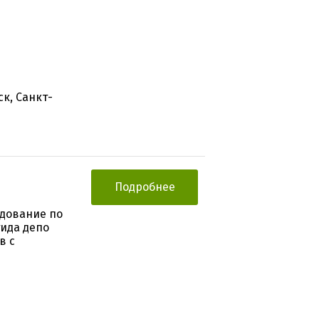
к, Санкт-
Подробнее
едование по
ида депо
в с