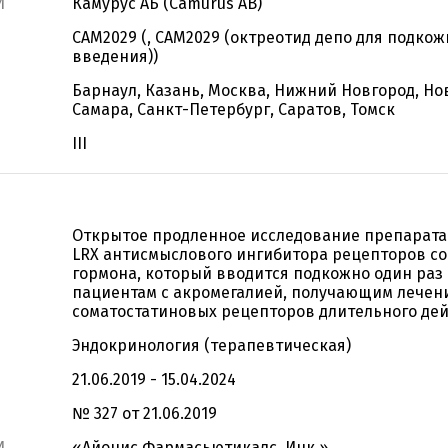
И
Камурус АБ (Camurus AB)
CAM2029 (, САМ2029 (октреотид депо для подкож
введения))
Барнаул, Казань, Москва, Нижний Новгород, Но
Самара, Санкт-Петербург, Саратов, Томск
III
Открытое продленное исследование препарата 
LRX антисмыслового ингибитора рецепторов с
гормона, который вводится подкожно один раз
пациентам с акромегалией, получающим лечен
соматостатиновых рецепторов длительного дей
Эндокринология (терапевтическая)
21.06.2019 - 15.04.2024
№ 327 от 21.06.2019
И
«Айонис Фармасьютикалс, Инк.»