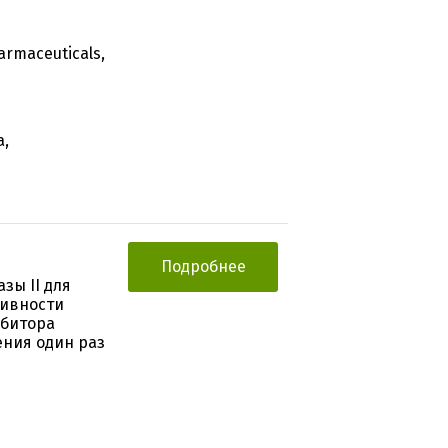
rmaceuticals,
а,
Подробнее
зы II для
тивности
ибитора
ения один раз