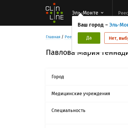
Эль-Монте
Реес
Ваш город –
Эль-Мо
Главная
Реестр Исследователей
Павло
Да
Нет, выб
Павлова Мария Геннад
Город
Медицинские учреждения
Специальность