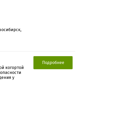
восибирск,
Подробнее
ой когортой
зопасности
дения у