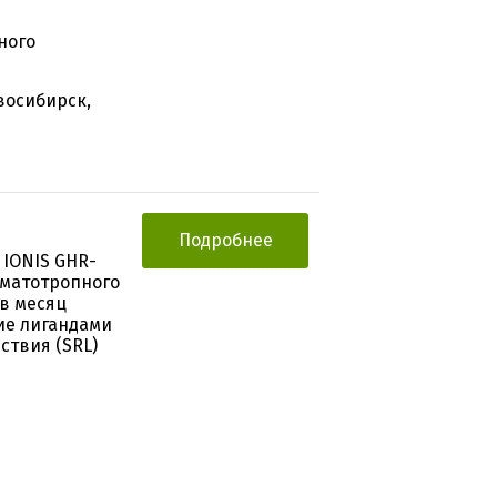
ного
восибирск,
Подробнее
IONIS GHR-
оматотропного
 в месяц
ие лигандами
ствия (SRL)