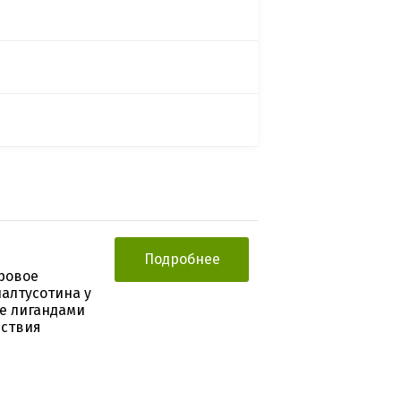
Подробнее
ровое
алтусотина у
е лигандами
йствия