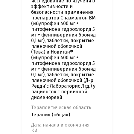
исследование по изучению
эффективности и
безопасности применения
препаратов Спазмалгон ВМ
(ибупрофен 400 мг +
питофенона гидрохлорид 5
мг + фенпивериния бромид
0,1 мг), таблетки, покрытые
пленочной оболочкой
(Тева) и Новиган®
(ибупрофен 400 мг +
питофенона гидрохлорид 5
мг + фенпивериния бромид
0,1 мг), таблетки, покрытые
пленочной оболочкой (Д-р
Редди'с Лабораторис Лтд.) у
пациенток с первичной
дисменореей
Терапевтическая область
Терапия (общая)
Дата начала и окончания
КИ