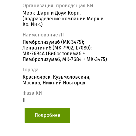
Организация, проводящая КИ
Мерк Шарп и Доум Корп.
(подразделение компании Мерк и
Ко. Инк.)
Наименование ЛП
Пембролизумаб (MK-3475);
Ленватиниб (MK-7902, E7080);
МК-7684А (Вибостолимаб +
Пембролизумаб, МК-7684 + МК-3475)
Города
Красноярск, Кузьмоловский,
Москва, Нижний Новгород
Фаза КИ
II
Подробнее