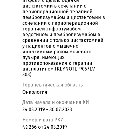
III фазы с целью оценки
цистэктомии в сочетании с
периоперационной терапией
пембролизумабом и цистэктомии в
сочетании с периоперационной
терапией энфортумабом
ведотином и пембролизумабом в
сравнении с только цистэктомией
у пациентов с мышечно-
инвазивным раком мочевого
пузыря, имеющих
противопоказания к терапии
цисплатином (KEYNOTE-905/EV-
303).
Терапевтическая область
Онкология
Дата начала и окончания КИ
24.05.2019 - 30.07.2023
Номер и дата РКИ
№ 266 от 24.05.2019