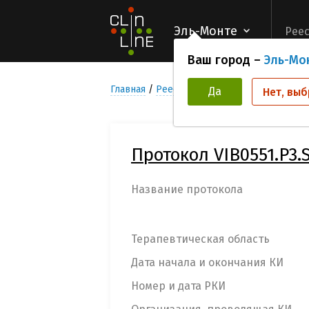
Эль-Монте
Реес
Ваш город –
Эль-Мо
Главная
Реестр Клинических исследован
Да
Нет, выб
Протокол VIB0551.P3.
Название протокола
Терапевтическая область
Дата начала и окончания КИ
Номер и дата РКИ