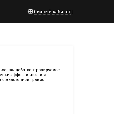
Личный кабинет
]
вое, плацебо-контролируемое
ценки эффективности и
в с миастенией гравис