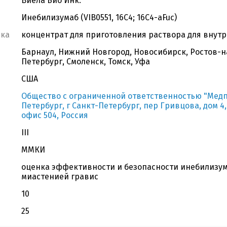
Виела Био Инк.
Инебилизумаб (VIB0551, 16С4; 16С4-aFuc)
вка
концентрат для приготовления раствора для внутр
Барнаул, Нижний Новгород, Новосибирск, Ростов-на
Петербург, Смоленск, Томск, Уфа
США
Общество с ограниченной ответственностью "Медпей
Петербург, г Санкт-Петербург, пер Гривцова, дом 4, л
офис 504, Россия
III
ММКИ
оценка эффективности и безопасности инебилизум
миастенией гравис
10
25