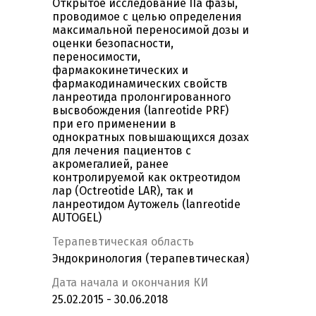
Открытое исследование IIа фазы,
проводимое с целью определения
максимальной переносимой дозы и
оценки безопасности,
переносимости,
фармакокинетических и
фармакодинамических свойств
ланреотида пролонгированного
высвобождения (lanreotide PRF)
при его применении в
однократных повышающихся дозах
для лечения пациентов с
акромегалией, ранее
контролируемой как октреотидом
лар (Оctreotide LAR), так и
ланреотидом Аутожель (lanreotide
AUTOGEL)
Терапевтическая область
Эндокринология (терапевтическая)
Дата начала и окончания КИ
25.02.2015 - 30.06.2018