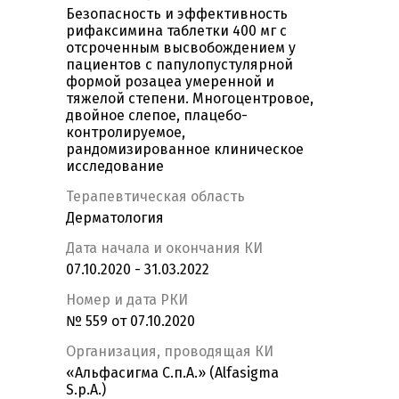
Безопасность и эффективность
рифаксимина таблетки 400 мг с
отсроченным высвобождением у
пациентов с папулопустулярной
формой розацеа умеренной и
тяжелой степени. Многоцентровое,
двойное слепое, плацебо-
контролируемое,
рандомизированное клиническое
исследование
Терапевтическая область
Дерматология
Дата начала и окончания КИ
07.10.2020 - 31.03.2022
Номер и дата РКИ
№ 559 от 07.10.2020
Организация, проводящая КИ
«Альфасигма С.п.А.» (Alfasigma
S.p.A.)