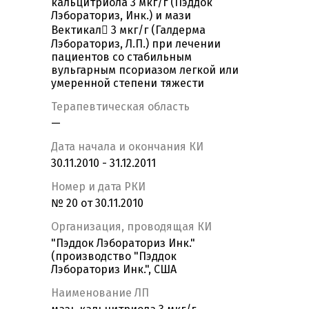
кальцитриола 3 мкг/г (Пэддок
Лэбораториз, Инк.) и мази
Вектикал 3 мкг/г (Галдерма
Лэбораториз, Л.П.) при лечении
пациентов со стабильным
вульгарным псориазом легкой или
умеренной степени тяжести
Терапевтическая область
—
Дата начала и окончания КИ
30.11.2010 - 31.12.2011
Номер и дата РКИ
№ 20 от 30.11.2010
Организация, проводящая КИ
"Пэддок Лэбораториз Инк."
(производство "Пэддок
Лэбораториз Инк.", США
Наименование ЛП