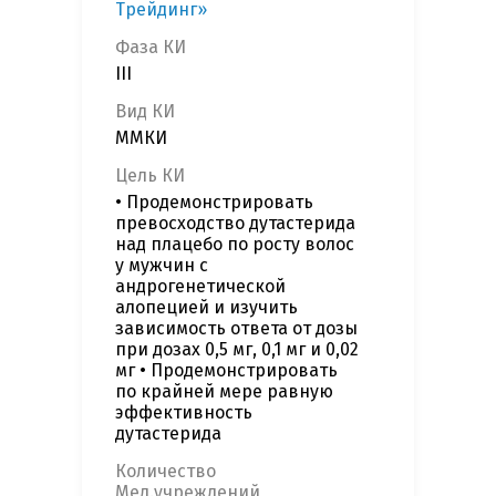
Трейдинг»
Фаза КИ
III
Вид КИ
ММКИ
Цель КИ
• Продемонстрировать
превосходство дутастерида
над плацебо по росту волос
у мужчин с
андрогенетической
алопецией и изучить
зависимость ответа от дозы
при дозах 0,5 мг, 0,1 мг и 0,02
мг • Продемонстрировать
по крайней мере равную
эффективность
дутастерида
Количество
Мед.учреждений