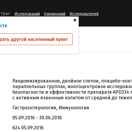
[
тры:
Исследований
Учреждений
Исследователей
+
нте
ий
APD334-003
рать другой населенный пункт
Рандомизированное, двойное слепое, плацебо-кон
параллельных группах, многоцентровое исследова
безопасности и эффективности препарата APD334 
с активным язвенным колитом от средней до тяжел
Гастроэнтерология, Иммунология
05.09.2016 - 30.06.2018
624 05.09.2016