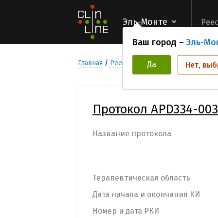
Эль-Монте
Реес
Ваш город –
Эль-Мо
Главная
Реестр Клинических исследован
Да
Нет, выб
Протокол APD334-003
Название протокола
Терапевтическая область
Дата начала и окончания КИ
Номер и дата РКИ