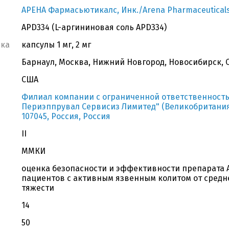
АРЕНА Фармасьютикалс, Инк./Arena Pharmaceuticals
APD334 (L-аргининовая соль APD334)
вка
капсулы 1 мг, 2 мг
Барнаул, Москва, Нижний Новгород, Новосибирск, 
США
Филиал компании с ограниченной ответственность
Периэппрувал Сервисиз Лимитед" (Великобритания)., 
107045, Россия, Россия
II
ММКИ
оценка безопасности и эффективности препарата 
пациентов с активным язвенным колитом от средн
тяжести
14
50