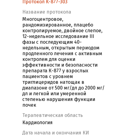
Протокол K-877-303
Название протокола
Многоцентровое,
рандомизированное, плацебо
контролируемое, двойное слепое,
12-недельное исследование III
фазы с последующим 40-
недельным, открытым периодом
продленного лечения c активным
контролем для оценки
эффективности и безопасности
препарата К-877 у взрослых
пациентов с уровнем
триглицеридов натощак в
диапазоне от 500 мг/дл до 2000 мг/
дл и легкой или умеренной
степенью нарушения функции
почек
Терапевтическая область
Кардиология
Дата начала и окончания КИ