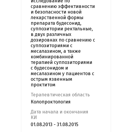
исследование по
сравнению эффективности
и безопасности новой
лекарственной формы
препарата будеcонид,
суппозитории ректальные,
в двух различных
дозировках по сравнению с
суппозиториями с
меcалазином, а также
комбинированной
терапией суппозиториями
с будеcонидом и
меcалазином у пациентов с
острым язвенным
проктитом
Терапевтическая область
Колопроктология
Дата начала и окончания
КИ
01.08.2013 - 31.08.2015