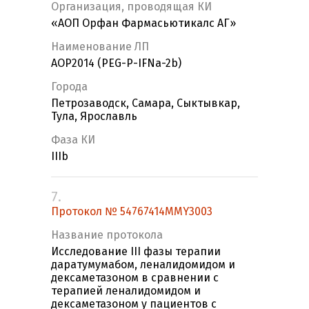
Организация, проводящая КИ
«АОП Орфан Фармасьютикалс АГ»
Наименование ЛП
AOP2014 (PEG-P-IFNа-2b)
Города
Петрозаводск, Самара, Сыктывкар,
Тула, Ярославль
Фаза КИ
IIIb
7.
Протокол № 54767414MMY3003
Название протокола
Исследование III фазы терапии
даратумумабом, леналидомидом и
дексаметазоном в сравнении с
терапией леналидомидом и
дексаметазоном у пациентов с