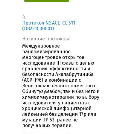
4.
Протокол № ACE-CL-311
(D8221C00001)
Название протокола
Международное
рандомизированное
многоцентровое открытое
исследование III фазы с целью
сравнения эффективности и
безопасности Акалабрутиниба
(ACP-196) в комбинации с
Венетоклаксом как совместно с
Обинутузумабом, так и без него и
химиоиммунотерапии по выбору
исследователя у пациентов с
хронической лимфоцитарной
лейкемией без делеции 17р или
мутации ТР 53, ранее не
получавших терапии.