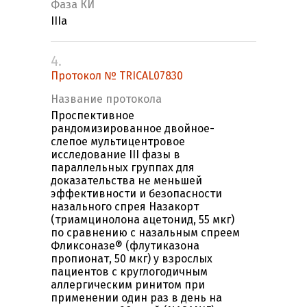
Фаза КИ
IIIa
4.
Протокол № TRICAL07830
Название протокола
Проспективное
рандомизированное двойное-
слепое мультицентровое
исследование III фазы в
параллельных группах для
доказательства не меньшей
эффективности и безопасности
назального спрея Назакорт
(триамцинолона ацетонид, 55 мкг)
по сравнению с назальным спреем
Фликсоназе® (флутиказона
пропионат, 50 мкг) у взрослых
пациентов с круглогодичным
аллергическим ринитом при
применении один раз в день на