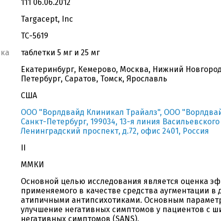
111 06.06.2012
Targacept, Inc
ТС-5619
вка
таблетки 5 мг и 25 мг
Екатеринбург, Кемерово, Москва, Нижний Новгород
Петербург, Саратов, Томск, Ярославль
США
ООО "Ворлдвайд Клиникал Трайалз", ООО "Ворлдвай
Санкт-Петербург, 199034, 13-я линия Васильевского о
Ленинградский проспект, д.72, офис 2401, Россия
II
ММКИ
Основной целью исследования является оценка эф
применяемого в качестве средства аугментации в 
атипичными антипсихотиками. Основным параметр
улучшение негативных симптомов у пациентов с 
негативных симптомов (SANS).