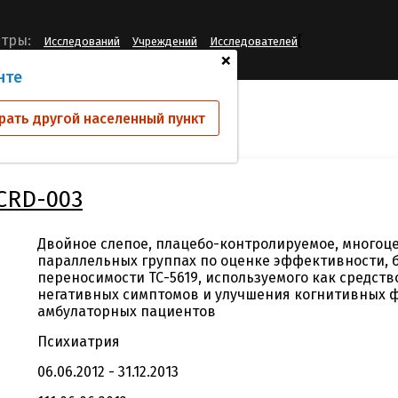
[
тры:
Исследований
Учреждений
Исследователей
+
нте
ий
TC-5619-23-CRD-003
рать другой населенный пункт
-CRD-003
Двойное слепое, плацебо-контролируемое, многоц
параллельных группах по оценке эффективности, 
переносимости ТС-5619, используемого как средств
негативных симптомов и улучшения когнитивных 
амбулаторных пациентов
Психиатрия
06.06.2012 - 31.12.2013