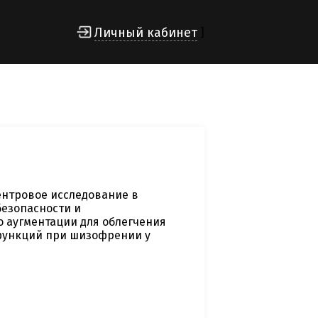
Личный кабинет
]
ентровое исследование в
безопасности и
о аугментации для облегчения
функций при шизофрении у