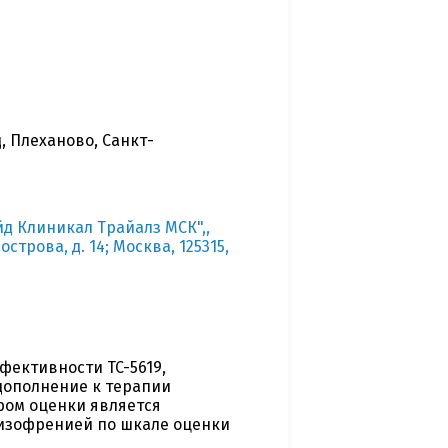
, Плеханово, Санкт-
д Клиникал Трайалз МСК",,
строва, д. 14; Москва, 125315,
фективности TC-5619,
дополнение к терапии
ом оценки является
шизофренией по шкале оценки