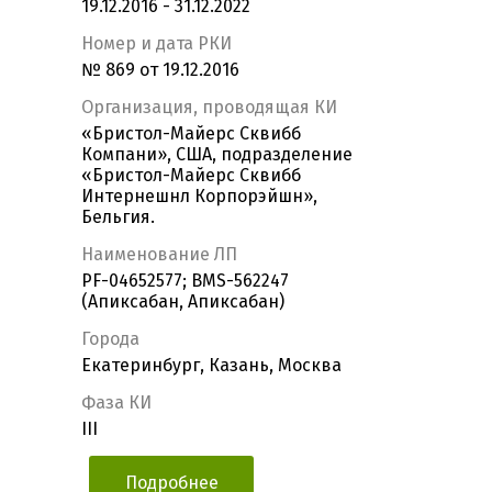
19.12.2016 - 31.12.2022
Номер и дата РКИ
№ 869 от 19.12.2016
Организация, проводящая КИ
«Бристол-Майерс Сквибб
Компани», США, подразделение
«Бристол-Майерс Сквибб
Интернешнл Корпорэйшн»,
Бельгия.
Наименование ЛП
PF-04652577; BMS-562247
(Апиксабан, Апиксабан)
Города
Екатеринбург, Казань, Москва
Фаза КИ
III
Подробнее