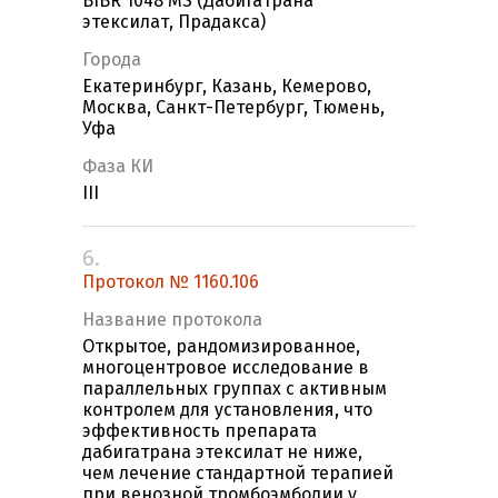
BIBR 1048 MS (Дабигатрана
этексилат, Прадакса)
Города
Екатеринбург, Казань, Кемерово,
Москва, Санкт-Петербург, Тюмень,
Уфа
Фаза КИ
III
6.
Протокол № 1160.106
Название протокола
Открытое, рандомизированное,
многоцентровое исследование в
параллельных группах с активным
контролем для установления, что
эффективность препарата
дабигатрана этексилат не ниже,
чем лечение стандартной терапией
при венозной тромбоэмболии у