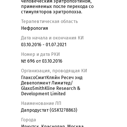
человеческим эритропоэтином,
применяемых после перехода со
стимуляторов эритропоэза.
Терапевтическая область
Нефрология
Дата начала и окончания КИ
03.10.2016 - 01.07.2021
Номер и дата РКИ
№ 696 от 03.10.2016
Организация, проводящая КИ
ГлаксоСмитКляйн Ресеч энд
Девелопмент Лимитед/
GlaxoSmithKline Research &
Development Limited
Наименование ЛП
Дапродустат (GSK1278863)
Города
Иркутск, Краснодар, Москва,