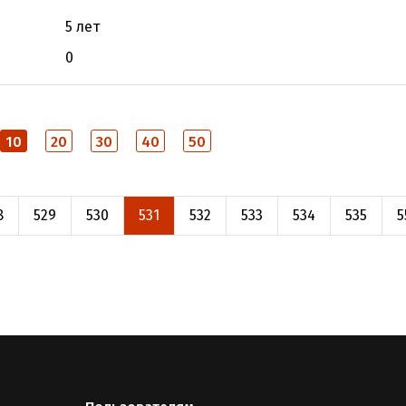
5 лет
0
10
20
30
40
50
8
529
530
531
532
533
534
535
5