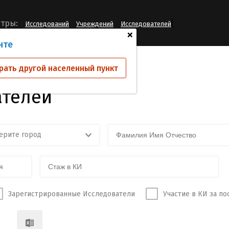
[
тры:
Исследований
Учреждений
Исследователей
+
нте
рать другой населенный пункт
ателей
ерите город
Зарегистрированные Исследователи
Участие в КИ за по