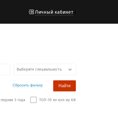
Личный кабинет
]
Выберите специальность
следние 3 года
ТОП-10 по кол-ву КИ