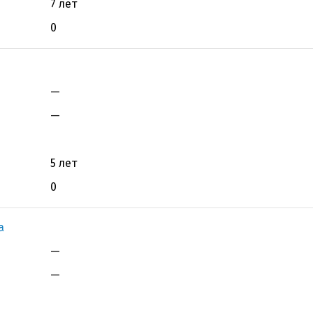
7 лет
0
—
—
5 лет
0
а
—
—