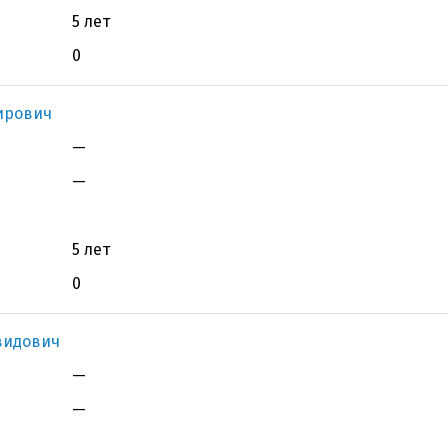
5 лет
0
ирович
—
—
5 лет
0
видович
—
—