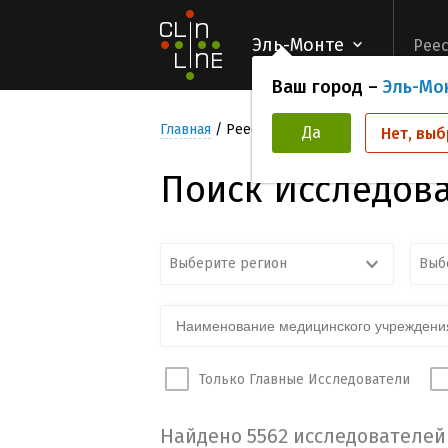
Эль-Монте
Реес
Ваш город –
Эль-Мо
Главная
Реестр Исследователей
Да
Нет, выб
Поиск Исследов
Выберите регион
Выб
Только Главные Исследователи
Найдено 5562 исследователей