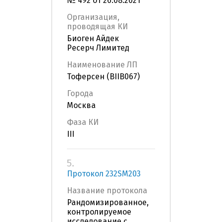
№ 492 от 26.08.2021
Организация,
проводящая КИ
Биоген Айдек
Ресерч Лимитед
Наименование ЛП
Тоферсен (BIIB067)
Города
Москва
Фаза КИ
III
5.
Протокол 232SМ203
Название протокола
Рандомизированное,
контролируемое
исследование с