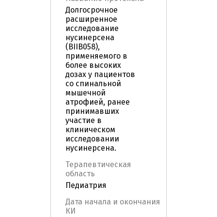
Долгосрочное
расширенное
исследование
нусинерсена
(BIIB058),
применяемого в
более высоких
дозах у пациентов
со спинальной
мышечной
атрофией, ранее
принимавших
участие в
клиническом
исследовании
нусинерсена.
Терапевтическая
область
Педиатрия
Дата начала и окончания
КИ