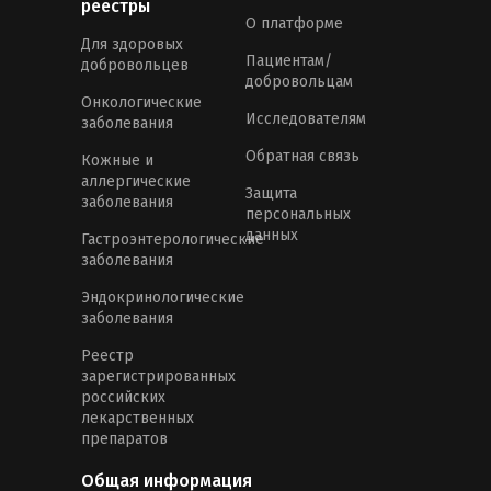
реестры
О платформе
Для здоровых
Пациентам/
добровольцев
добровольцам
Онкологические
Исследователям
заболевания
Обратная связь
Кожные и
аллергические
Защита
заболевания
персональных
данных
Гастроэнтерологические
заболевания
Эндокринологические
заболевания
Реестр
зарегистрированных
российских
лекарственных
препаратов
Общая информация