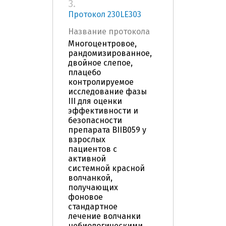
3.
Протокол 230LE303
Название протокола
Многоцентровое,
рандомизированное,
двойное слепое,
плацебо
контролируемое
исследование фазы
III для оценки
эффективности и
безопасности
препарата BIIB059 у
взрослых
пациентов с
активной
системной красной
волчанкой,
получающих
фоновое
стандартное
лечение волчанки
небиологическими