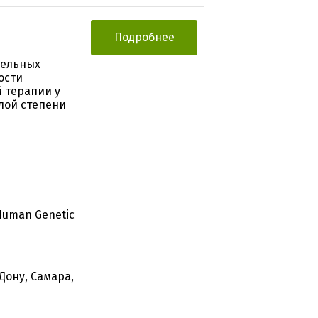
Подробнее
лельных
ости
 терапии у
лой степени
Human Genetic
Дону, Самара,