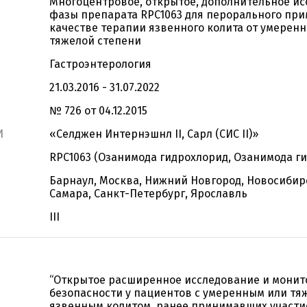
Многоцентровое, открытое, дополнительное ис
фазы препарата RPC1063 для перорального пр
качестве терапии язвенного колита от умеренн
тяжелой степени
Гастроэнтерология
21.03.2016 - 31.07.2022
№ 726 от 04.12.2015
И
«Селджен Интернэшнл II, Сарл (СИС II)»
RPC1063 (Озанимода гидрохлорид, Озанимода г
Барнаул, Москва, Нижний Новгород, Новосибирс
Самара, Санкт-Петербург, Ярославль
III
“Открытое расширенное исследование и монит
безопасности у пациентов с умеренным или т
язвенным колитом, ранее принимавших участи