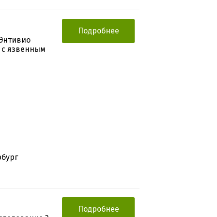
Подробнее
 Энтивио
 с язвенным
рбург
Подробнее