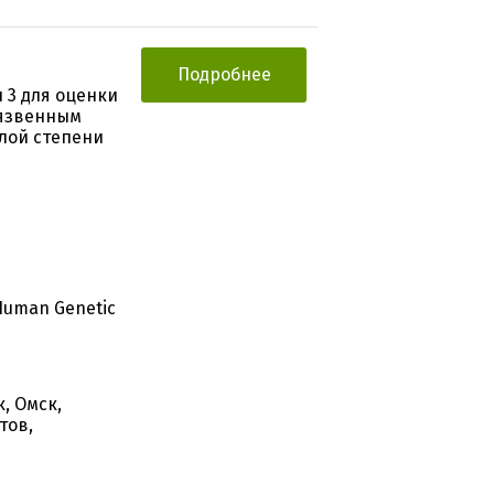
Подробнее
 3 для оценки
 язвенным
лой степени
Human Genetic
, Омск,
тов,