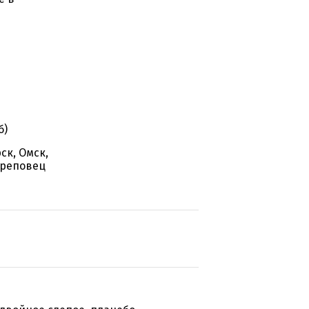
б)
ск, Омск,
ереповец