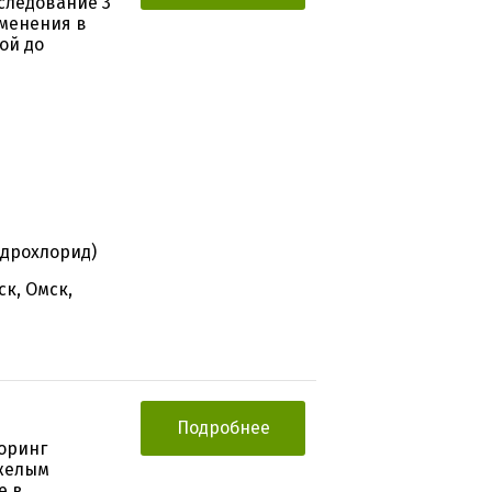
следование 3
именения в
ой до
идрохлорид)
к, Омск,
Подробнее
оринг
яжелым
е в