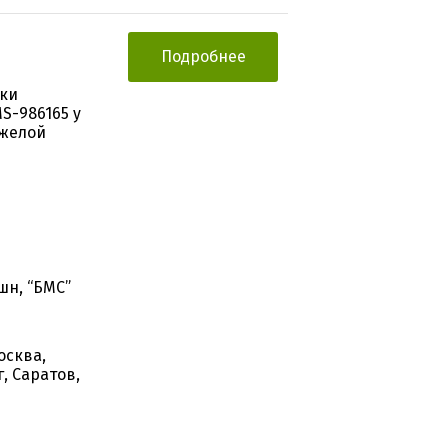
Подробнее
нки
S-986165 у
яжелой
н, “БМС”
осква,
, Саратов,