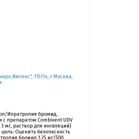
рк Импэкс", 115114, г Москва,
я
ол/Ипратропия бромид,
ии с препаратом Combivent UDV
3 мг, раствор для ингаляций)
 цель: Оценить безопасность
ропия бромид 1,25 мг/500