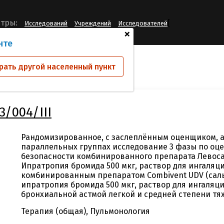
[
тры:
Исследований
Учреждений
Исследователей
+
нте
ий
GPL/CT/2023/004/III
рать другой населенный пункт
/004/III
Рандомизированное, с заслеплённым оценщиком, 
параллельных группах исследование 3 фазы по оц
безопасности комбинированного препарата Левосал
Ипратропия бромида 500 мкг, раствор для ингаляци
комбинированным препаратом Combivent UDV (саль
ипратропия бромида 500 мкг, раствор для ингаляци
бронхиальной астмой легкой и средней степени тя
Терапия (общая), Пульмонология