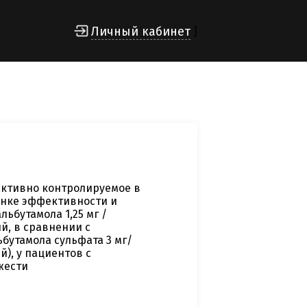
Личный кабинет
]
активно контролируемое в
енке эффективности и
ьбутамола 1,25 мг /
й, в сравнении с
бутамола сульфата 3 мг/
й), у пациентов с
жести