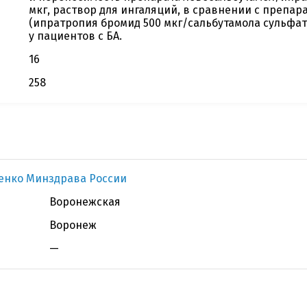
мкг, раствор для ингаляций, в сравнении с препар
(ипратропия бромид 500 мкг/сальбутамола сульфат 
у пациентов с БА.
16
258
денко Минздрава России
Воронежская
Воронеж
—