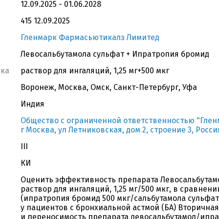
12.09.2025 - 01.06.2028
415 12.09.2025
Гленмарк Фармасьютикалз Лимитед
Левосальбутамола сульфат + Ипратропия бромид
вка
раствор для ингаляций, 1,25 мг+500 мкг
Воронеж, Москва, Омск, Санкт-Петербург, Уфа
Индия
Общество с ограниченной ответственностью "Гленма
г Москва, ул Летниковская, дом 2, строение 3, Росси
III
КИ
Оценить эффективность препарата Левосальбутам
раствор для ингаляций, 1,25 мг/500 мкг, в сравнен
(ипратропия бромид 500 мкг/сальбутамола сульфат 
у пациентов с бронхиальной астмой (БА) Вторичная
и переносимость препарата левосальбутамол/ипрат