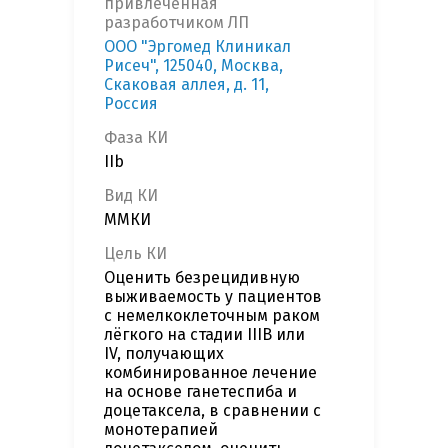
привлеченная
разработчиком ЛП
ООО "Эргомед Клиникал
Рисеч", 125040, Москва,
Скаковая аллея, д. 11,
Россия
Фаза КИ
IIb
Вид КИ
ММКИ
Цель КИ
Оценить безрецидивную
выживаемость у пациентов
с немелкоклеточным раком
лёгкого на стадии IIIB или
IV, получающих
комбинированное лечение
на основе ганетеспиба и
доцетаксела, в сравнении с
монотерапией