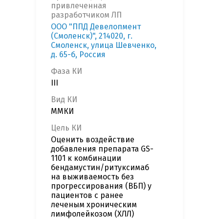
привлеченная
разработчиком ЛП
ООО "ППД Девелопмент
(Смоленск)", 214020, г.
Смоленск, улица Шевченко,
д. 65-б, Россия
Фаза КИ
III
Вид КИ
ММКИ
Цель КИ
Оценить воздействие
добавления препарата GS-
1101 к комбинации
бендамустин/ритуксимаб
на выживаемость без
прогрессирования (ВБП) у
пациентов с ранее
леченым хроническим
лимфолейкозом (ХЛЛ)