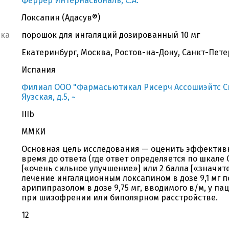
Феррер Интернасьональ, С.А.
Локсапин (Адасув®)
вка
порошок для ингаляций дозированный 10 мг
Екатеринбург, Москва, Ростов-на-Дону, Санкт-Пете
Испания
Филиал ООО "Фармасьютикал Рисерч Ассошиэйтс СиАй
Яузская, д.5, ~
IIIb
ММКИ
Основная цель исследования — оценить эффективн
время до ответа (где ответ определяется по шкале C
[«очень сильное улучшение»] или 2 балла [«значит
лечение ингаляционным локсапином в дозе 9,1 мг 
арипипразолом в дозе 9,75 мг, вводимого в/м, у п
при шизофрении или биполярном расстройстве.
12