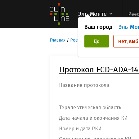
Эль-Монте
Реес
Ваш город –
Эль-Мо
Главная
Реестр Клинических исследован
Да
Нет, выб
Протокол FCD-ADA-14
Название протокола
Терапевтическая область
Дата начала и окончания КИ
Номер и дата РКИ