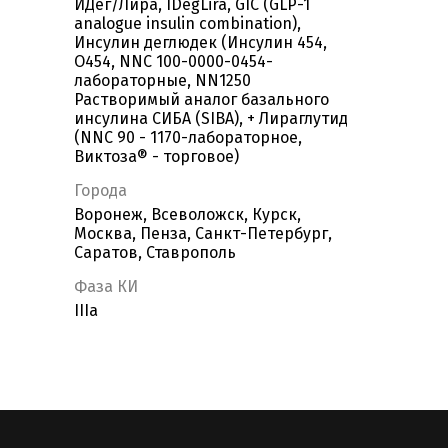
ИДег/Лира, IDegLira, GIC (GLP-1
analogue insulin combination),
Инсулин деглюдек (Инсулин 454,
О454, NNC 100-0000-0454-
лабораторные, NN1250
Растворимый аналог базального
инсулина СИБА (SIBA), + Лираглутид
(NNC 90 - 1170-лабораторное,
Виктоза® - торговое)
Города
Воронеж, Всеволожск, Курск,
Москва, Пенза, Санкт-Петербург,
Саратов, Ставрополь
Фаза КИ
IIIa