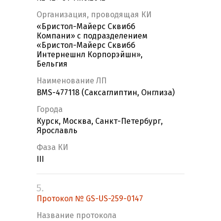
Организация, проводящая КИ
«Бристол-Майерс Сквибб
Компани» с подразделением
«Бристол-Майерс Сквибб
Интернешнл Корпорэйшн»,
Бельгия
Наименование ЛП
BMS-477118 (Саксаглиптин, Онглиза)
Города
Курск, Москва, Санкт-Петербург,
Ярославль
Фаза КИ
III
5.
Протокол № GS-US-259-0147
Название протокола