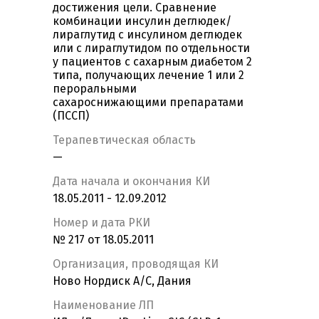
достижения цели. Сравнение
комбинации инсулин деглюдек/
лираглутид с инсулином деглюдек
или с лираглутидом по отдельности
у пациентов с сахарным диабетом 2
типа, получающих лечение 1 или 2
пероральными
сахароснижающими препаратами
(ПССП)
Терапевтическая область
—
Дата начала и окончания КИ
18.05.2011 - 12.09.2012
Номер и дата РКИ
№ 217 от 18.05.2011
Организация, проводящая КИ
Ново Нордиск А/С, Дания
Наименование ЛП