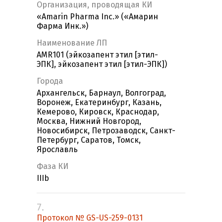
Организация, проводящая КИ
«Amarin Pharma Inc.» («Амарин
Фарма Инк.»)
Наименование ЛП
AMR101 (эйкозапент этил [этил-
ЭПК], эйкозапент этил [этил-ЭПК])
Города
Архангельск, Барнаул, Волгоград,
Воронеж, Екатеринбург, Казань,
Кемерово, Кировск, Краснодар,
Москва, Нижний Новгород,
Новосибирск, Петрозаводск, Санкт-
Петербург, Саратов, Томск,
Ярославль
Фаза КИ
IIIb
7.
Протокол № GS-US-259-0131