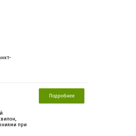
анкт-
Подробнее
ой
квилон,
ояниями при