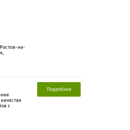
 Ростов-на-
к,
Подробнее
енке
 качестве
тов с