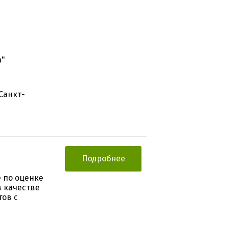
а"
Санкт-
Подробнее
 по оценке
 качестве
тов с