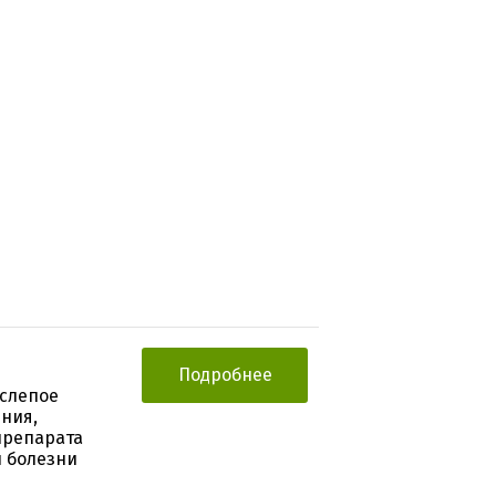
Подробнее
слепое
ния,
препарата
и болезни