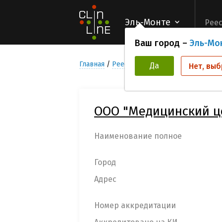
Эль-Монте
Реес
Ваш город –
Эль-Мо
Главная
Реестр Медицинских учреждени
Да
Нет, выб
ООО "Медицинский ц
Наименование полное
Город
Адрес
Номер аккредитации