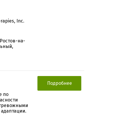
apies, Inc.
 Ростов-на-
льный,
Подробнее
е по
асности
с тревожными
 адаптации.