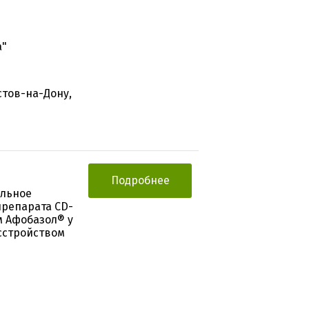
а"
стов-на-Дону,
Подробнее
ельное
препарата CD-
м Афобазол® у
сстройством