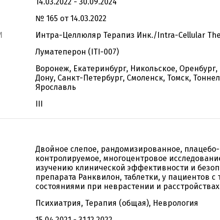
14.03.2022 - 30.09.2024
№ 165 от 14.03.2022
И
Интра-Целлюляр Терапиз Инк./Intra-Cellular Ther
Луматеперон (ITI-007)
Воронеж, Екатеринбург, Никольское, Оренбург,
Дону, Санкт-Петербург, Смоленск, Томск, Тонне
Ярославль
III
Двойное слепое, рандомизированное, плацебо-
контролируемое, многоцентровое исследовани
изучению клинической эффективности и безоп
препарата Ранквилон, таблетки, у пациентов 
состояниями при неврастении и расстройствах
Психиатрия, Терапия (общая), Неврология
15.04.2021 - 31.12.2022