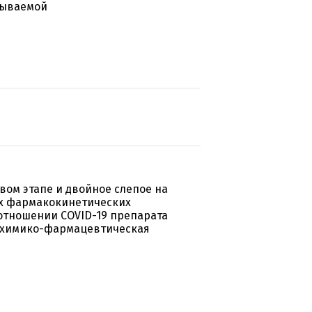
зываемой
вом этапе и двойное слепое на
ых фармакокинетических
отношении COVID-19 препарата
я химико-фармацевтическая