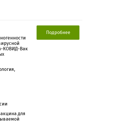
Подробнее
уногенности
вирусной
м-КОВИД-Вак
ых
ология,
сии
акцина для
зываемой