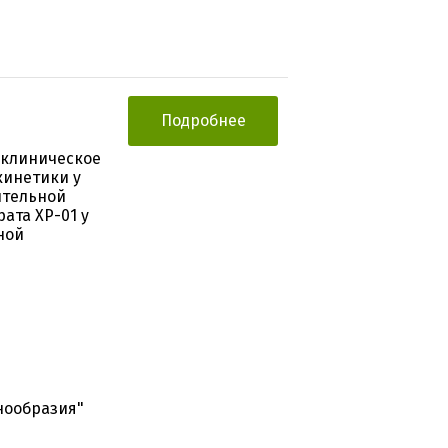
Подробнее
 клиническое
кинетики у
ительной
ата ХР-01 у
ной
нообразия"