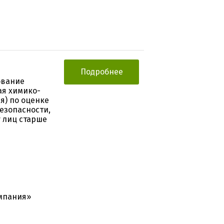
Подробнее
ование
ая химико-
я) по оценке
езопасности,
 лиц старше
мпания»