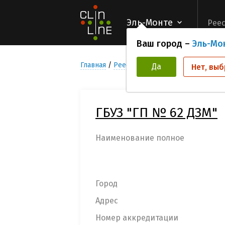
Эль-Монте
Реес
Ваш город –
Эль-Мо
Главная
Реестр Медицинских учреждени
Да
Нет, выб
ГБУЗ "ГП № 62 ДЗМ"
Наименование полное
Город
Адрес
Номер аккредитации