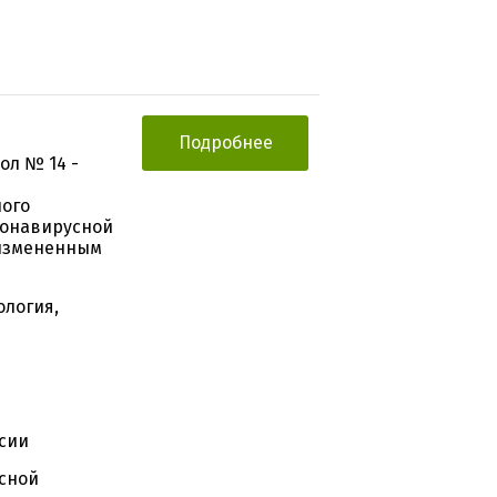
Подробнее
ол № 14 -
ного
ронавирусной
 измененным
в
ология,
сии
сной