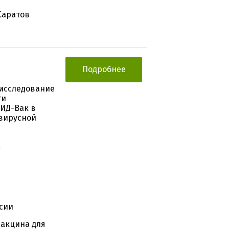
Саратов
Подробнее
исследование
ти
ИД-Вак в
вирусной
,
сии
акцина для