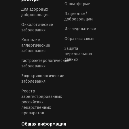
О платформе
Для здоровых
Пациентам/
добровольцев
добровольцам
Онкологические
Исследователям
заболевания
Обратная связь
Кожные и
аллергические
Защита
заболевания
персональных
данных
Гастроэнтерологические
заболевания
Эндокринологические
заболевания
Реестр
зарегистрированных
российских
лекарственных
препаратов
Общая информация