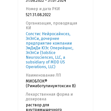
31.08.2022 - 31.07.2024
Номер и дата РКИ
521 31.08.2022
Организация, проводящая
КИ
Солстис Нейросайнсез,
ЭлЭлСи, дочернее
предприятие компании
ЭмДиДи ЮЭс Оперейшнс,
ЭлЭлСи (Solstice
Neurosciences, LLC, a
subsidiary of MDD US
Operations, LLC)
Наименование ЛП
МИОБЛОК®
(Римаботулинумтоксин В)
Лекарственная форма и
дозировка
раствор для
внутримышечного