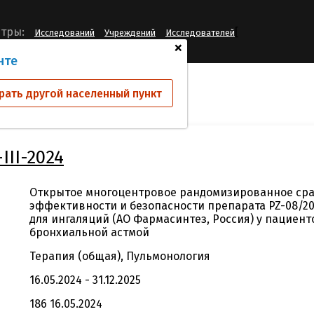
[
тры:
Исследований
Учреждений
Исследователей
+
нте
ий
PZ-08/2024-III-2024
рать другой населенный пункт
III-2024
Открытое многоцентровое рандомизированное ср
эффективности и безопасности препарата PZ-08/20
для ингаляций (АО Фармасинтез, Россия) у пациен
бронхиальной астмой
Терапия (общая), Пульмонология
16.05.2024 - 31.12.2025
186 16.05.2024