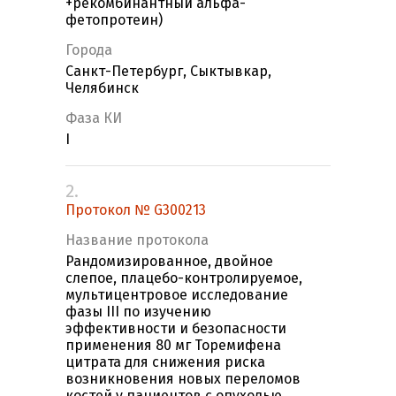
+рекомбинантный альфа-
фетопротеин)
Города
Санкт-Петербург, Сыктывкар,
Челябинск
Фаза КИ
I
2.
Протокол № G300213
Название протокола
Рандомизированное, двойное
слепое, плацебо-контролируемое,
мультицентровое исследование
фазы III по изучению
эффективности и безопасности
применения 80 мг Торемифена
цитрата для снижения риска
возникновения новых переломов
костей у пациентов с опухолью