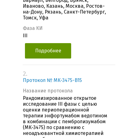
Барнаул, Белгород, Брянск,
Иваново, Казань, Москва, Ростов-
на-Дону, Рязань, Санкт-Петербург,
Томск, Уфа
Фаза КИ
III
Подробнее
2.
Протокол № MK-3475-B15
Название протокола
Рандомизированное открытое
исследование III фазы с целью
оценки периоперационной
терапии энфортумабом ведотином
в комбинации с пембролизумабом
(MK-3475) по сравнению с
неоадъювантной химиотерапией