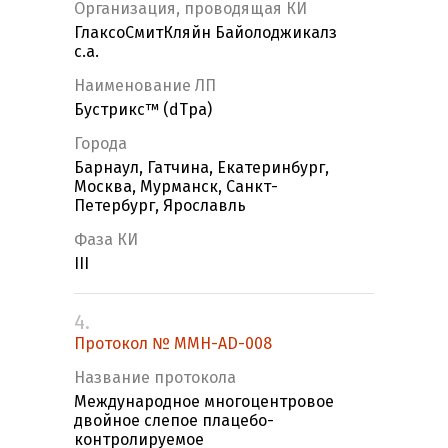
Организация, проводящая КИ
ГлаксоСмитКляйн Байолоджикалз
с.а.
Наименование ЛП
Бустрикс™ (dTpa)
Города
Барнаул, Гатчина, Екатеринбург,
Москва, Мурманск, Санкт-
Петербург, Ярославль
Фаза КИ
III
4.
Протокол № MMH-AD-008
Название протокола
Международное многоцентровое
двойное слепое плацебо-
контролируемое