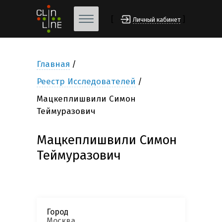
[
]
Личный кабинет
Главная
Реестр Исследователей
Мацкеплишвили Симон
Теймуразович
Мацкеплишвили Симон
Теймуразович
Город
Москва