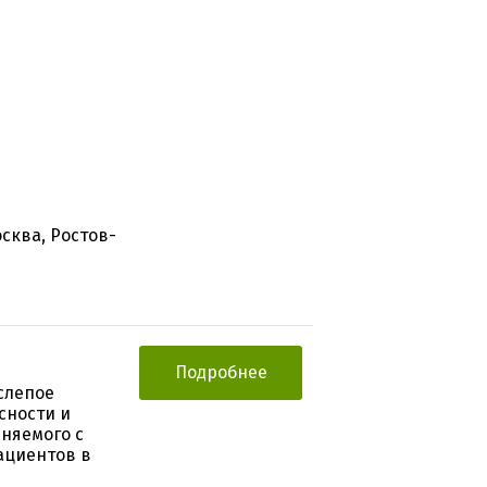
осква, Ростов-
Подробнее
слепое
сности и
няемого с
ациентов в