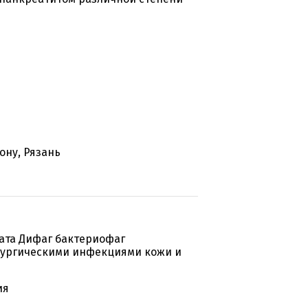
ону, Рязань
ата Дифаг бактериофаг
рургическими инфекциями кожи и
ия