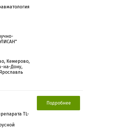
Травматология
аучно-
ОЛИСАН"
во, Кемерово,
в-на-Дону,
 Ярославль
Подробнее
репарата TL-
русной