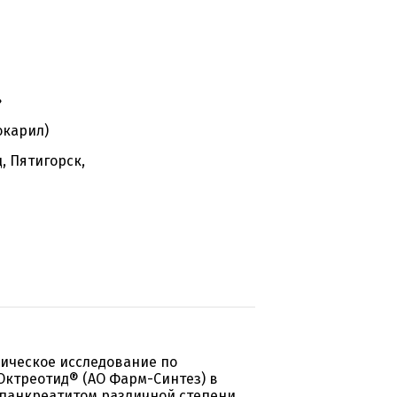
»
окарил)
, Пятигорск,
ическое исследование по
Октреотид® (АО Фарм-Синтез) в
 панкреатитом различной степени