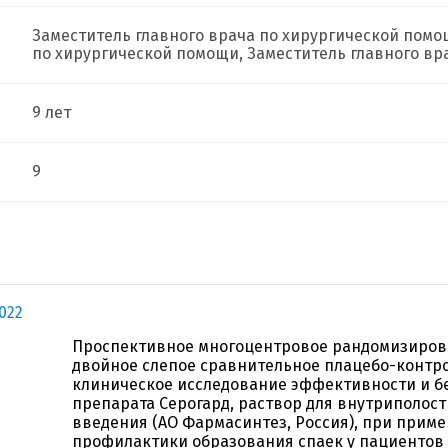
Заместитель главного врача по хирургической помо
по хирургической помощи, Заместитель главного вр
9 лет
9
022
Проспективное многоцентровое рандомизиро
двойное слепое сравнительное плацебо-контр
клиническое исследование эффективности и б
препарата Серогард, раствор для внутриполост
введения (АО Фармасинтез, Россия), при прим
профилактики образования спаек у пациентов