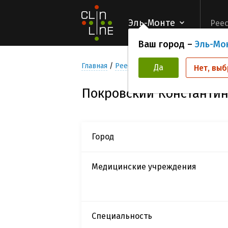
Эль-Монте
Реес
Ваш город –
Эль-Мо
Главная
Реестр Исследователей
Покро
Да
Нет, выб
Покровский Константин
Город
Медицинские учреждения
Специальность