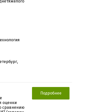
еднетяжелого
Технология
етербург,
Подробнее
е
я оценки
о сравнению