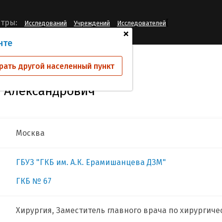
[
тры:
Исследований
Учреждений
Исследователей
+
нте
вский Константин Александрович
рать другой населенный пункт
 Александрович
Москва
ГБУЗ "ГКБ им. А.К. Ерамишанцева ДЗМ"
ГКБ № 67
Хирургия, Заместитель главного врача по хирургич