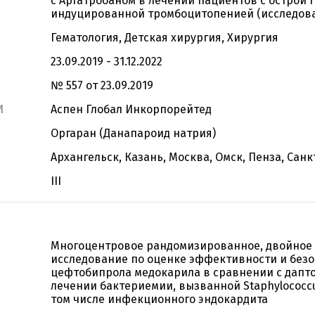
с Аргатробаном в лечении пациентов с острой 
индуцированной тромбоцитопенией (исследова
Гематология, Детская хирургия, Хирургия
23.09.2019 - 31.12.2022
№ 557 от 23.09.2019
И
Аспен Глобал Инкорпорейтед
Оргаран (Данапароид натрия)
Архангельск, Казань, Москва, Омск, Пенза, Сан
III
Многоцентровое рандомизированное, двойное
исследование по оценке эффективности и без
цефтобипрола медокарила в сравнении с дапт
лечении бактериемии, вызванной Staphylococcu
том числе инфекционного эндокардита