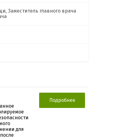
щи, Заместитель главного врача
ача
Подробнее
ванное
олируемое
езопасности
ного
енении для
 после