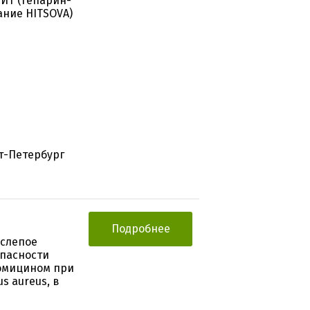
ГИТ (гепарин-
ние HITSOVA)
кт-Петербург
Подробнее
 слепое
опасности
омицином при
s aureus, в