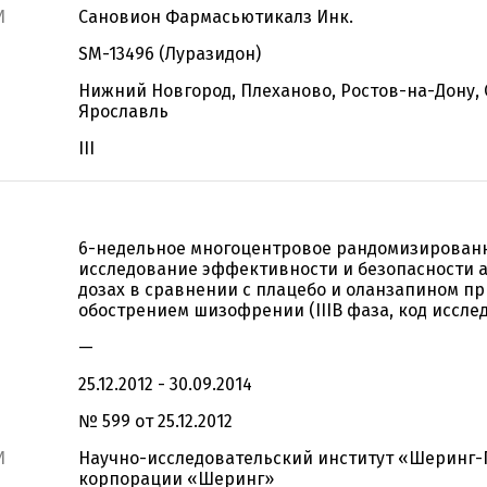
И
Сановион Фармасьютикалз Инк.
SM-13496 (Луразидон)
Нижний Новгород, Плеханово, Ростов-на-Дону, 
Ярославль
III
6-недельное многоцентровое рандомизированн
исследование эффективности и безопасности 
дозах в сравнении с плацебо и оланзапином пр
обострением шизофрении (IIIB фаза, код исслед
—
25.12.2012 - 30.09.2014
№ 599 от 25.12.2012
И
Научно-исследовательский институт «Шеринг-
корпорации «Шеринг»