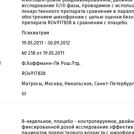
исследование II/III фазы, проводимое с испол
лекарственного препарата сравнения в паралл
обострением шизофрении с целью оценки безо
препарата RO4917838 в сравнении с плацебо.
Психиатрия
19.05.2011 - 30.09.2012
№ 218 от 19.05.2011
И
Ф.Хоффманн-Ля Рош Лтд.
RO4917838
Матросы, Москва, Никольское, Санкт-Петербург
III
8-недельное, плацебо - контролируемое, двойн
фиксированной дозой исследование эффективн
пациентов подросткового возраста с шизофрени