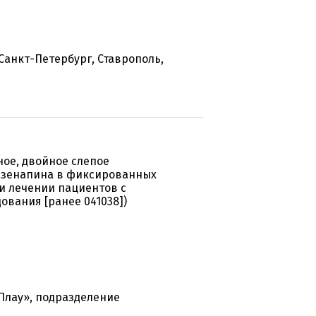
Санкт-Петербург, Ставрополь,
ое, двойное слепое
азенапина в фиксированных
и лечении пациентов с
ования [ранее 041038])
Плау», подразделение