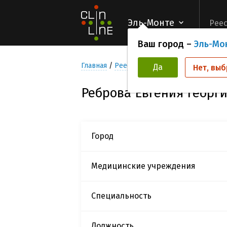
Эль-Монте
Реес
Ваш город –
Эль-Мо
Главная
Реестр Исследователей
Ребров
Да
Нет, выб
Реброва Евгения Георг
Город
Медицинские учреждения
Специальность
Должность