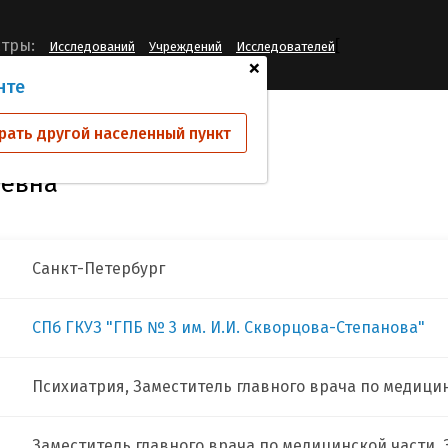
[
тры:
Исследований
Учреждений
Исследователей
+
нте
а Евгения Георгиевна
рать другой населенный пункт
иевна
Санкт-Петербург
СПб ГКУЗ "ГПБ № 3 им. И.И. Скворцова-Степанова"
Психиатрия, Заместитель главного врача по медици
Заместитель главного врача по медицинской части, За