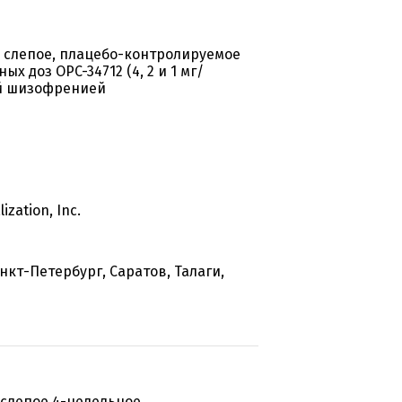
 слепое, плацебо-контролируемое
 доз OPC-34712 (4, 2 и 1 мг/
ой шизофренией
zation, Inc.
кт-Петербург, Саратов, Талаги,
слепое 4-недельное