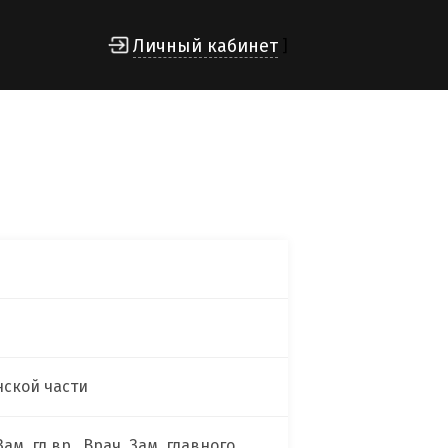
Личный кабинет
]
нской части
м. гл.вр., Врач, Зам. главного