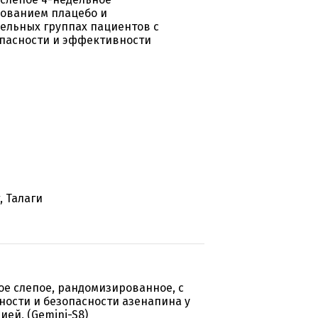
ьзованием плацебо и
ельных группах пациентов с
пасности и эффективности
, Талаги
ое слепое, рандомизированное, с
ости и безопасности азенапина у
ей, (Gemini-S8)