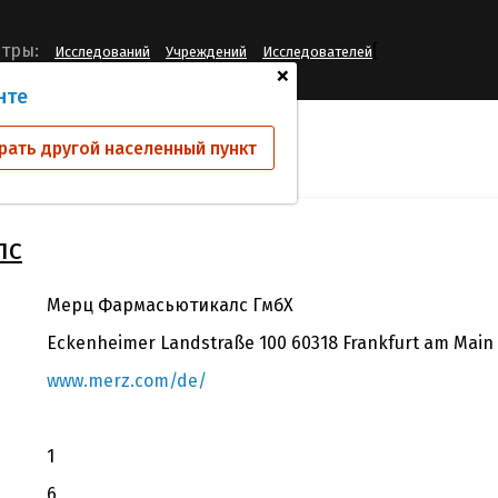
[
тры:
Исследований
Учреждений
Исследователей
+
нте
 КИО
Мерц Фармасьютикалс ГмбХ
рать другой населенный пункт
лс
Мерц Фармасьютикалс ГмбХ
Eckenheimer Landstraße 100 60318 Frankfurt am Mai
www.merz.com/de/
1
6