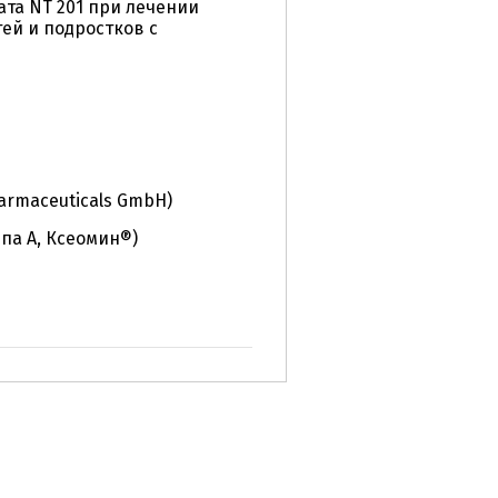
та NT 201 при лечении
ей и подростков с
rmaceuticals GmbH)
па А, Ксеомин®)