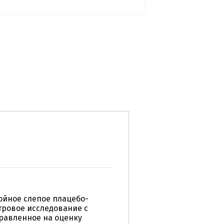
йное слепое плацебо-
тровое исследование с
равленное на оценку