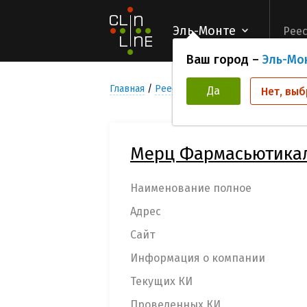
Эль-Монте
Реес
Ваш город –
Эль-Мо
Главная
Реестр компаний организаторов
Да
Нет, выб
Мерц Фармасьютика
Наименование полное
Адрес
Сайт
Информация о компании
Текущих КИ
Проведенных КИ