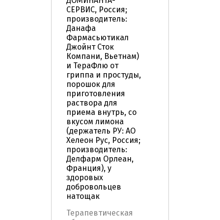
ДОМИНАНТА-
СЕРВИС, Россия;
производитель:
Данафа
Фармасьютикал
Джойнт Сток
Компани, Вьетнам)
и ТераФлю от
гриппа и простуды,
порошок для
приготовления
раствора для
приема внутрь, со
вкусом лимона
(держатель РУ: АО
Хелеон Рус, Россия;
производитель:
Делфарм Орлеан,
Франция), у
здоровых
добровольцев
натощак
Терапевтическая