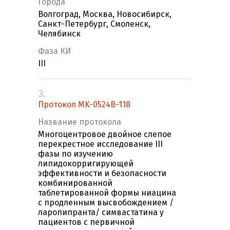
Города
Волгоград, Москва, Новосибирск,
Санкт-Петербург, Смоленск,
Челябинск
Фаза КИ
III
3.
Протокол MK-0524B-118
Название протокола
Многоцентровое двойное слепое
перекрестное исследование III
фазы по изучению
липидокорригирующей
эффективности и безопасности
комбинированной
таблетированной формы ниацина
с продленным высвобождением /
ларопипранта/ симвастатина у
пациентов с первичной