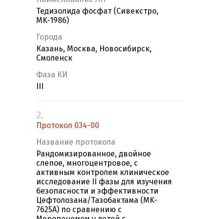
Тедизолида фосфат (Сивекстро,
MK-1986)
Города
Казань, Москва, Новосибирск,
Смоленск
Фаза КИ
III
2.
Протокол 034-00
Название протокола
Рандомизированное, двойное
слепое, многоцентровое, с
активным контролем клиническое
исследование II фазы для изучения
безопасности и эффективности
Цефтолозана/Тазобактама (MK-
7625A) по сравнению с
Меропенемом у детей с