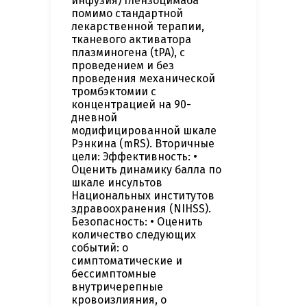
инфузия) глензоцимаба
помимо стандартной
лекарственной терапии,
тканевого активатора
плазминогена (tPA), с
проведением и без
проведения механической
тромбэктомии с
концентрацией на 90-
дневной
модифицированной шкале
Рэнкина (mRS). Вторичные
цели: Эффективность: •
Оценить динамику балла по
шкале инсультов
Национальных институтов
здравоохранения (NIHSS).
Безопасность: • Оценить
количество следующих
событий: o
симптоматические и
бессимптомные
внутричерепные
кровоизлияния, o