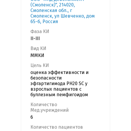
(Смоленск)", 214020,
Смоленская обл., г
Смоленск, ул Шевченко, дом
65-б, Россия
Фаза КИ
II-III
Вид КИ
ММКИ
Цель КИ
оценка эффективности и
безопасности
эфгартигимода PH20 SC у
взрослых пациентов с
буллезным пемфигоидом
Количество
Мед.учреждений
6
Количество пациентов