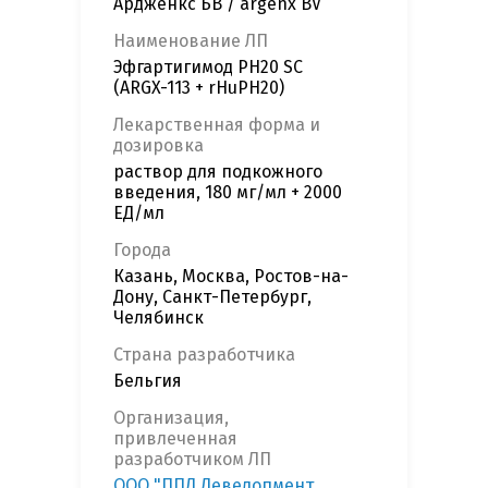
Ардженкс БВ / argenx BV
Наименование ЛП
Эфгартигимод PH20 SC
(ARGX-113 + rHuPH20)
Лекарственная форма и
дозировка
раствор для подкожного
введения, 180 мг/мл + 2000
ЕД/мл
Города
Казань, Москва, Ростов-на-
Дону, Санкт-Петербург,
Челябинск
Страна разработчика
Бельгия
Организация,
привлеченная
разработчиком ЛП
ООО "ППД Девелопмент