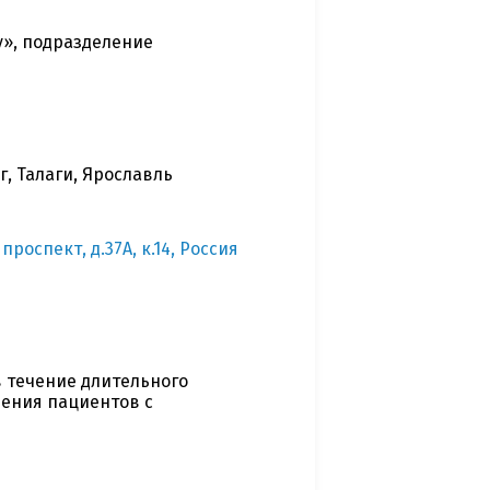
», подразделение
, Талаги, Ярославль
роспект, д.37А, к.14, Россия
 течение длительного
ечения пациентов с