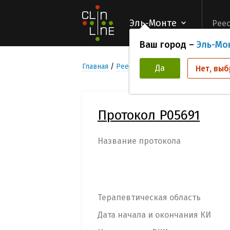
Эль-Монте
Реес
Ваш город –
Эль-Мо
Главная
Реестр Клинических исследован
Да
Нет, выб
Протокол P05691
Название протокола
Терапевтическая область
Дата начала и окончания КИ