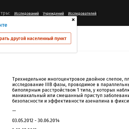
[
тры:
Исследований
Учреждений
Исследователей
+
нте
ий
P05691
рать другой населенный пункт
Трехнедельное многоцентровое двойное слепое, п
исследование IIIB фазы, проводимое в параллельн
биполярным расстройством 1 типа, у которых набл
маниакальный или смешанный приступ заболевани
безопасности и эффективности азенапина в фикс
—
03.05.2012 - 30.06.2014