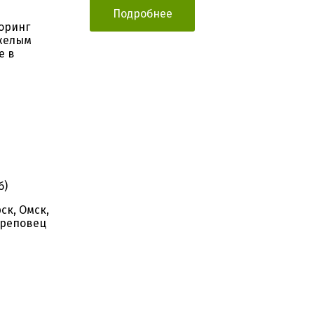
Подробнее
оринг
яжелым
е в
б)
ск, Омск,
ереповец