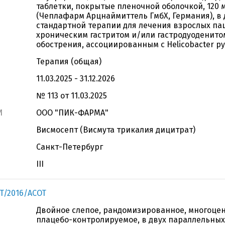
таблетки, покрытые пленочной оболочкой, 120 
(Чеплафарм Арцнаймиттель ГмбХ, Германия), в
стандартной терапии для лечения взрослых па
хроническим гастритом и/или гастродуоденито
обострения, ассоциированным с Helicobacter pyl
Терапия (общая)
11.03.2025 - 31.12.2026
№ 113 от 11.03.2025
И
ООО "ПИК-ФАРМА"
Висмосепт (Висмута трикалия дицитрат)
Санкт-Петербург
III
T/2016/ACOT
Двойное слепое, рандомизированное, многоце
плацебо-контролируемое, в двух параллельных