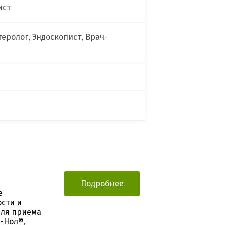
ист
теролог, Эндоскопист, Врач-
Подробнее
е
сти и
для приема
е-Нол®,