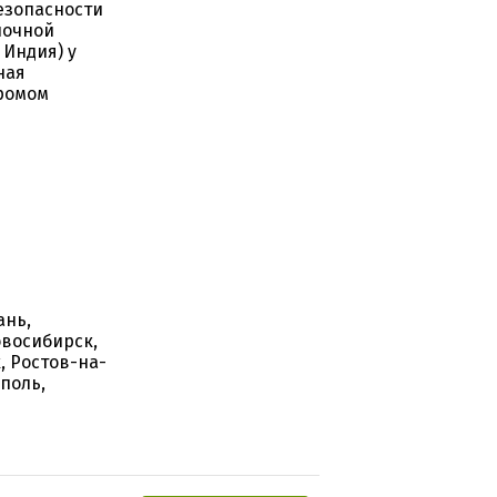
езопасности
ночной
 Индия) у
ная
ромом
ань,
овосибирск,
, Ростов-на-
ополь,