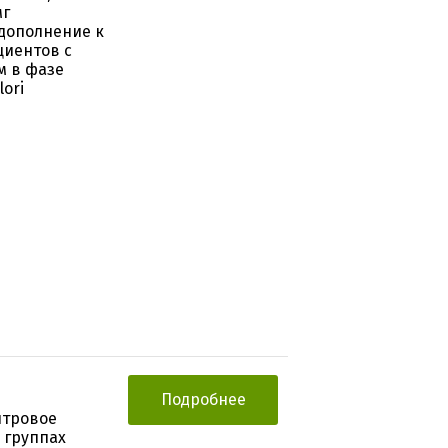
мг
 дополнение к
циентов с
м в фазе
ori
Подробнее
нтровое
 группах