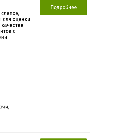
Подробнее
 слепое,
ы для оценки
 качестве
нтов с
ени
очи,