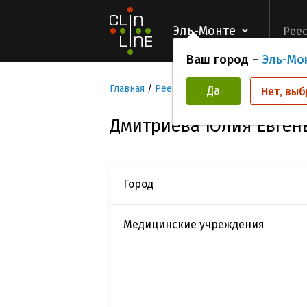
Эль-Монте
Реес
Ваш город –
Эль-Мо
Главная
Реестр Исследователей
Дмитр
Да
Нет, выб
Дмитриева Юлия Евген
Город
Медицинские учреждения