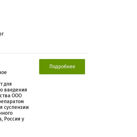
рг
Подробнее
ное
и
т для
о введения
дства ООО
репаратом
я суспензии
нного
, Россия у