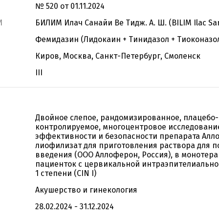
№ 520 от 01.11.2024
И
БИЛИМ Илач Санайи Ве Тидж. А. Ш. (BILIM Ilac San.
Фемидазин (Лидокаин + Тинидазол + Тиоконазо
Киров, Москва, Санкт-Петербург, Смоленск
III
Двойное слепое, рандомизированное, плацебо-
контролируемое, многоцентровое исследовани
эффективности и безопасности препарата Алл
лиофилизат для приготовления раствора для 
введения (ООО Аллоферон, Россия), в монотера
пациенток с цервикальной интраэпителиально
1 степени (CIN I)
Акушерство и гинекология
28.02.2024 - 31.12.2024