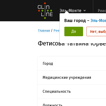
Эль-Монте
Реес
Ваш город –
Эль-Мо
Главная
Реестр Исследователей
Фетис
Да
Нет, выб
Фетисова Татьяна Юрь
Город
Медицинские учреждения
Специальность
Должность