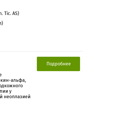
 Tic. AS)
л)
Подробнее
е
окин-альфа,
подкожного
пии у
й неоплазией