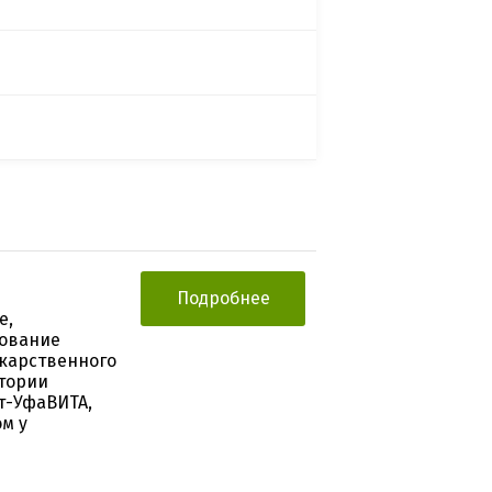
Подробнее
е,
дование
карственного
итории
рт-УфаВИТА,
м у