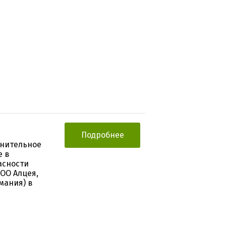
Подробнее
внительное
е в
асности
ОО Алцея,
рмания) в