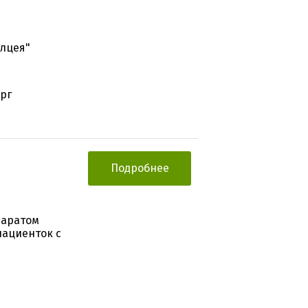
Алцея"
ург
Подробнее
и
паратом
пациенток с