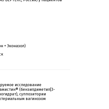
н + Эконазол)
ск
руемое исследование
амистин® (бензилдиметил[3-
огидрат), суппозитории
актериальным вагинозом