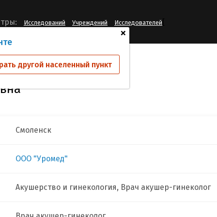
[
тры:
Исследований
Учреждений
Исследователей
+
нте
ова Татьяна Юрьевна
рать другой населенный пункт
евна
Смоленск
ООО "Уромед"
Акушерство и гинекология, Врач акушер-гинеколог
Врач акушер-гинеколог