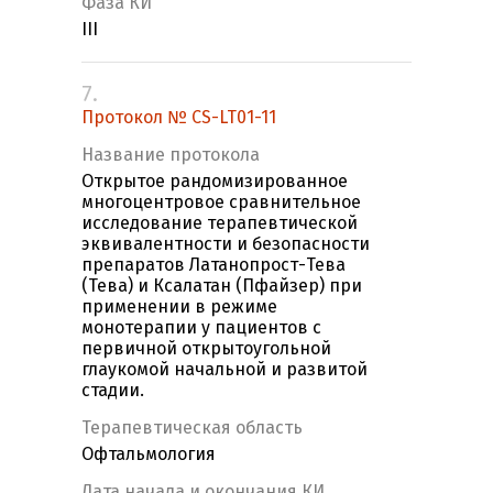
Фаза КИ
III
7.
Протокол № CS-LT01-11
Название протокола
Открытое рандомизированное
многоцентровое сравнительное
исследование терапевтической
эквивалентности и безопасности
препаратов Латанопрост-Тева
(Тева) и Ксалатан (Пфайзер) при
применении в режиме
монотерапии у пациентов с
первичной открытоугольной
глаукомой начальной и развитой
стадии.
Терапевтическая область
Офтальмология
Дата начала и окончания КИ