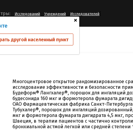
[
тры:
Исследований
Учреждений
Исследователей
+
нте
ий
11БФПИ
рать другой населенный пункт
Многоцентровое открытое рандомизированное ср
исследование эффективности и безопасности при
Будеформ® Лангхалер®, порошок для ингаляций д
будесонида 160 мкг и формотерола фумарата дигидр
ОАО Фармацевтическая фабрика Санкт-Петербурга,
Тубухалер®, порошок для ингаляций дозированный
мкг и формотерола фумарата дигидрата 4,5 мкг, пр
Швеция, в терапии пациентов с частично контро
бронхиальной астмой легкой или средней степени 