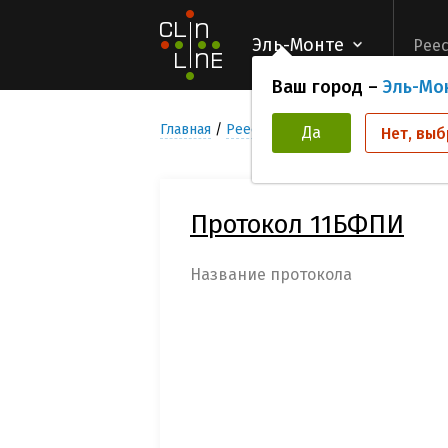
Эль-Монте
Реес
Ваш город –
Эль-Мо
Главная
Реестр Клинических исследован
Да
Нет, выб
Протокол 11БФПИ
Название протокола