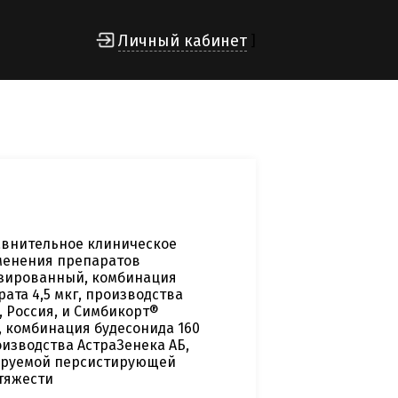
Личный кабинет
]
авнительное клиническое
менения препаратов
озированный, комбинация
ата 4,5 мкг, производства
 Россия, и Симбикорт®
, комбинация будесонида 160
оизводства АстраЗенека АБ,
лируемой персистирующей
тяжести