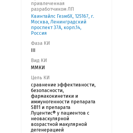
привлеченная
разработчиком ЛП
Квинтайлс ГезмбХ, 125167, г.
Москва, Ленинградский
проспект 37А, корп.14,
Россия
Фаза КИ
III
Вид КИ
ММКИ
Цель КИ
cравнение эффективности,
безопасности,
фармакокинетики и
иммуногенности препарата
SB11 и препарата
Луцентис® у пациентов с
неоваскулярной
возрастной макулярной
дегенерацией