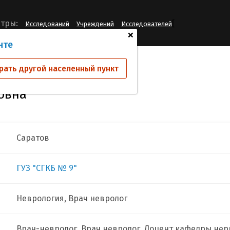
[
тры:
Исследований
Учреждений
Исследователей
+
нте
цова Елена Борисовна
рать другой населенный пункт
овна
Саратов
ГУЗ "СГКБ № 9"
Неврология, Врач невролог
Врач-невролог, Врач невролог, Доцент кафедры не