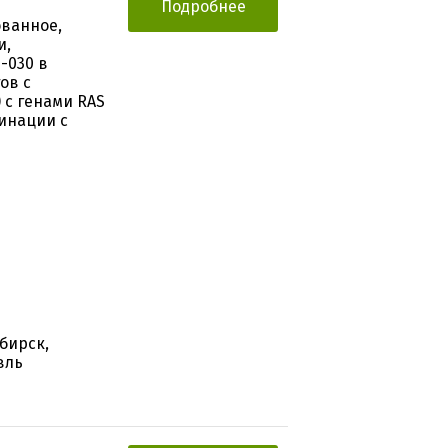
Подробнее
ованное,
и,
-030 в
ов с
 с генами RAS
бинации с
бирск,
вль