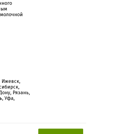
нного
ным
 молочной
, Ижевск,
сибирск,
Дону, Рязань,
, Уфа,