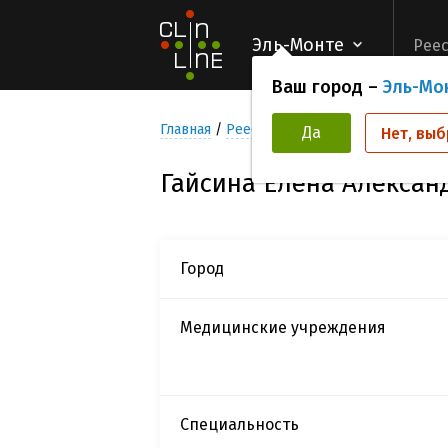
Эль-Монте
Реес
Ваш город –
Эль-Мо
Главная
Реестр Исследователей
Гайсин
Да
Нет, выб
Гайсина Елена Алексан
Город
Медицинские учреждения
Специальность