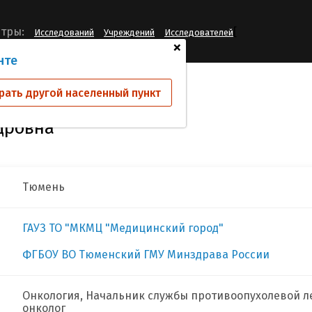
[
тры:
Исследований
Учреждений
Исследователей
+
нте
а Елена Александровна
рать другой населенный пункт
дровна
Тюмень
ГАУЗ ТО "МКМЦ "Медицинский город"
ФГБОУ ВО Тюменский ГМУ Минздрава России
Онкология, Начальник службы противоопухолевой л
онколог