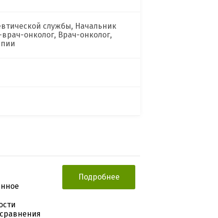
евтической службы, Начальник
врач-онколог, Врач-онколог,
апии
Подробнее
анное
ости
 сравнения