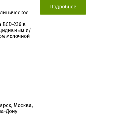
Подробнее
клиническое
 BCD-236 в
ецидивным и/
ом молочной
ярск, Москва,
на-Дону,