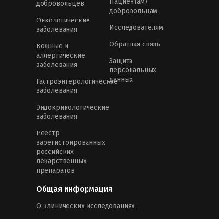
Пациентам/
добровольцев
добровольцам
Онкологические
Исследователям
заболевания
Обратная связь
Кожные и
аллергические
Защита
заболевания
персональных
данных
Гастроэнтерологические
заболевания
Эндокринологические
заболевания
Реестр
зарегистрированных
российских
лекарственных
препаратов
Общая информация
О клинических исследованиях